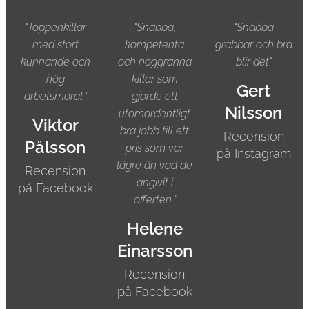
"Toppenkillar
"Snabba,
"Snabba
med stort
kompetenta
grabbar och bra
kunnande och
och noggranna
blir det"
hög
killar som
Gert
arbetsmoral."
gjorde ett
Nilsson
utomordentligt
Viktor
bra jobb till ett
Recension
Pålsson
pris som var
på Instagram
lägre än vad de
Recension
angivit i
på Facebook
offerten."
Helene
Einarsson
Recension
på Facebook