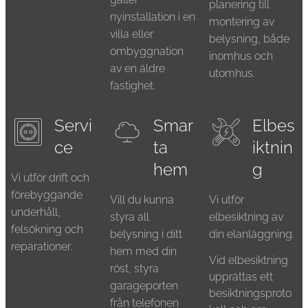
planering till
nyinstallation i en
montering av
villa eller
belysning, både
ombyggnation
inomhus och
av en äldre
utomhus.
fastighet.
Servi
Smar
Elbes
ce
ta
iktnin
hem
g
Vi utför drift och
förebyggande
Vill du kunna
Vi utför
underhåll,
styra all
elbesiktning av
felsökning och
belysning i ditt
din elanläggning.
reparationer.
hem med din
Vid elbesiktning
röst, styra
upprättas ett
garageporten
besiktningsproto
från telefonen