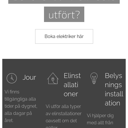
utfört?
Boka elektriker här
Elinst
Belys
Jour
allati
nings
Vi finns
oner
install
tillgängliga alla
ation
tider på dygnet,
Vi utför alla typer
alla dagar på
av elinstallationer
Vi hjälper dig
året.
oavsett om det
med allt från
gäller