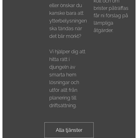
koll och om
eller önskar du
brister påträffas
kanske bara att
får ni förslag på
ytterbelysningen
lämpliga
ska tändas när
åtgärder.
det blir mörkt?
Vi hjälper dig att
hitta rätt i
djungeln av
smarta hem
lösningar och
utför allt från
planering till
driftsättning.
Alla tjänster